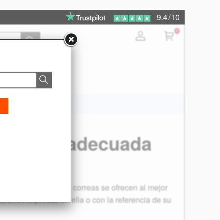
9.4
/
10
0
de la correa
nsmisión adecuada
io barata. Todas las correas se ofrecen al mejor
pciones impresas en ella o con la referencia de su