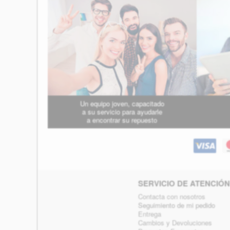
Un equipo joven, capacitado
a su servicio para ayudarle
a encontrar su repuesto
SERVICIO DE ATENCIÓN
Contacta con nosotros
Seguimiento de mi pedido
Entrega
Cambios y Devoluciones