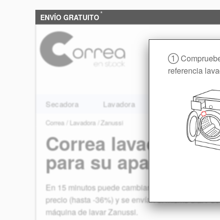
*
ENVÍO GRATUITO
① Compruebe 
referencia lav
Secadora
Lavadora
Panificadora
Correa
Lavadora
Zanussi
Correa lavadora Za
para su aparato
En 15 minutos puede cambiar la correa de su lavad
precio (hasta -36%) y se envían el mismo día. Pued
máquina de lavar Zanussi.