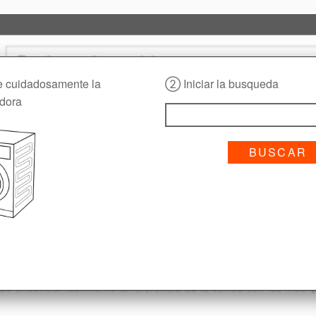
cuidadosamente la
② Iniciar la busqueda
Busque con las características de la correa:
adora
¿Cómo identificar un número 
BUSCAR
nussi | La correa de tra
ora Zanussi si está desgastada o rota. Es una pieza de recamb
e encontrar fácilmente la referencia de la correa con las inscri