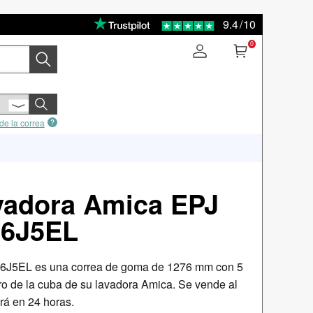
9.4
/
10
0
de la correa
vadora Amica EPJ
76J5EL
76J5EL es una correa de goma de 1276 mm con 5
iro de la cuba de su lavadora Amica. Se vende al
rá en 24 horas.