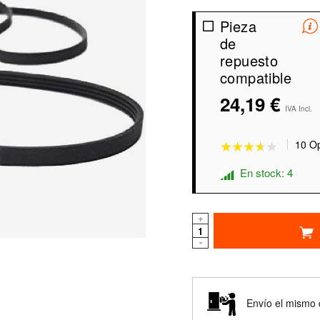
Pieza
de
repuesto
compatible
24,19 €
★★★★★
★★★★★
IVA Incl.
10 Op
En stock: 4
+
-
Envío el mismo 