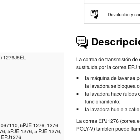
Devolución y c
Descripci
da) 1276J5EL
La correa de transmisión de
sustituida por la correa EPJ
la máquina de lavar se p
la lavadora se bloquea o
la lavadora hace ruidos d
funcionamiento;
la lavadora huele a cali
La correa EPJ1276 (correa es
1067110, 5PJE 1276, 1276
POLY-V) también puede llam
76, 5PJE 1276, 5 PJE 1276,
, EPJ1276