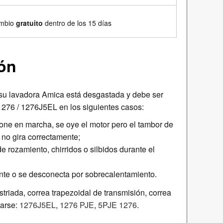
ambio
gratuito
dentro de los 15 días
ón
 su lavadora Amica está desgastada y debe ser
 1276 / 1276J5EL en los siguientes casos:
one en marcha, se oye el motor pero el tambor de
 no gira correctamente;
e rozamiento, chirridos o silbidos durante el
ente o se desconecta por sobrecalentamiento.
triada, correa trapezoidal de transmisión, correa
arse:
1276J5EL
,
1276 PJE
,
5PJE 1276
.