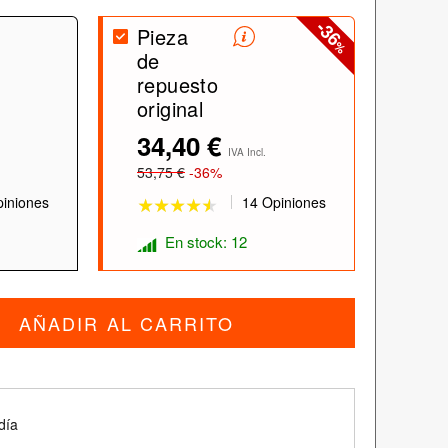
-36
Pieza
%
de
repuesto
original
34,40 €
★★★★★
★★★★★
IVA Incl.
53,75 €
-36%
iniones
14 Opiniones
En stock: 12
AÑADIR AL CARRITO
día