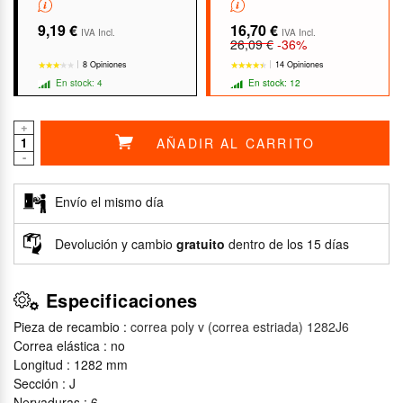
9,19 €
16,70 €
IVA Incl.
IVA Incl.
26,09 €
-36%
8 Opiniones
14 Opiniones
En stock: 4
En stock: 12
+
AÑADIR AL CARRITO
-
★★★★★
★★★★★
★★★★★
★★★★★
Envío el mismo día
Devolución y cambio
gratuito
dentro de los 15 días
Especificaciones
Pieza de recambio :
correa poly v (correa estriada) 1282J6
Correa elástica : no
Longitud : 1282 mm
Sección : J
Nervaduras : 6